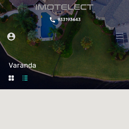
933193643
Varanda