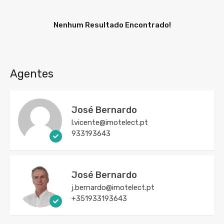
Nenhum Resultado Encontrado!
Agentes
José Bernardo
l.vicente@imotelect.pt
933193643
José Bernardo
j.bernardo@imotelect.pt
+351933193643