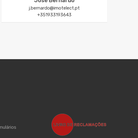
José Bernardo
j.bernardo@imotelect.pt
+351933193643
mulários