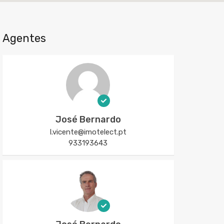
Agentes
José Bernardo
l.vicente@imotelect.pt
933193643