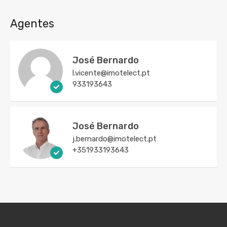
Agentes
José Bernardo
l.vicente@imotelect.pt
933193643
José Bernardo
j.bernardo@imotelect.pt
+351933193643