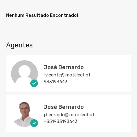
Nenhum Resultado Encontrado!
Agentes
José Bernardo
l.vicente@imotelect.pt
933193643
José Bernardo
j.bernardo@imotelect.pt
+351933193643