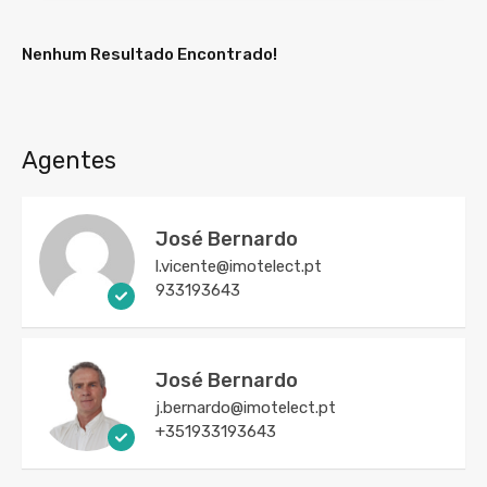
Nenhum Resultado Encontrado!
Agentes
José Bernardo
l.vicente@imotelect.pt
933193643
José Bernardo
j.bernardo@imotelect.pt
+351933193643