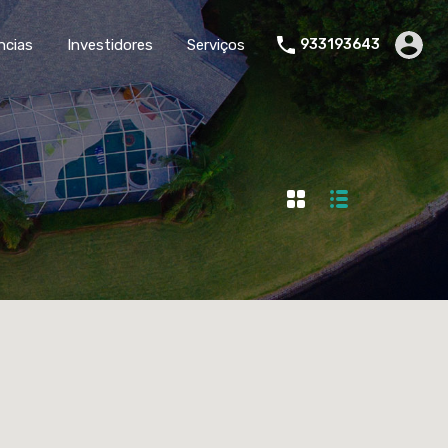
ncias
Investidores
Serviços
933193643