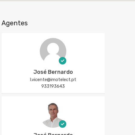
Agentes
José Bernardo
l.vicente@imotelect.pt
933193643