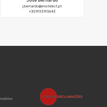
José Bernardo
j.bernardo@imotelect.pt
+351933193643
mulários