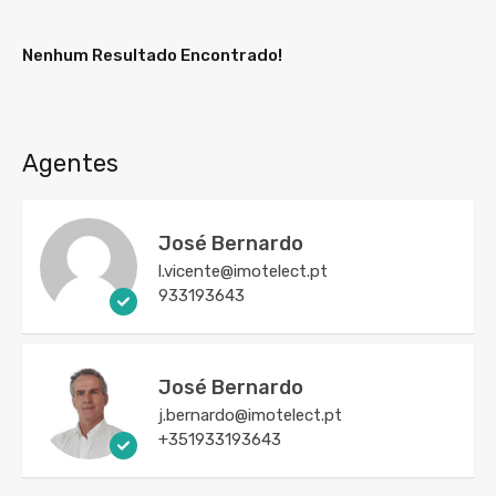
Nenhum Resultado Encontrado!
Agentes
José Bernardo
l.vicente@imotelect.pt
933193643
José Bernardo
j.bernardo@imotelect.pt
+351933193643